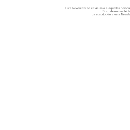
Esta Newsletter se envía sólo a aquellas perso
Si no desea recibir 
La suscripción a esta Newsle