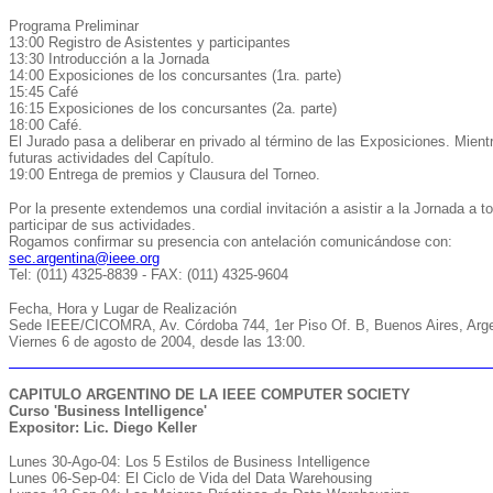
Programa Preliminar
13:00 Registro de Asistentes y participantes
13:30 Introducción a la Jornada
14:00 Exposiciones de los concursantes (1ra. parte)
15:45 Café
16:15 Exposiciones de los concursantes (2a. parte)
18:00 Café.
El Jurado pasa a deliberar en privado al término de las Exposiciones. Mient
futuras actividades del Capítulo.
19:00 Entrega de premios y Clausura del Torneo.
Por la presente extendemos una cordial invitación a asistir a la Jornada a t
participar de sus actividades.
Rogamos confirmar su presencia con antelación comunicándose con:
sec.argentina@ieee.org
Tel: (011) 4325-8839 - FAX: (011) 4325-9604
Fecha, Hora y Lugar de Realización
Sede IEEE/CICOMRA, Av. Córdoba 744, 1er Piso Of. B, Buenos Aires, Arge
Viernes 6 de agosto de 2004, desde las 13:00.
CAPITULO ARGENTINO DE LA IEEE COMPUTER SOCIETY
Curso 'Business Intelligence'
Expositor: Lic. Diego Keller
Lunes 30-Ago-04: Los 5 Estilos de Business Intelligence
Lunes 06-Sep-04: El Ciclo de Vida del Data Warehousing