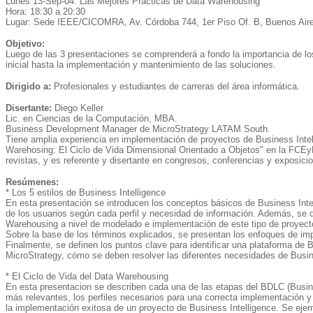
Lunes 13-Sep-04: Las Mejores Prácticas de Data Warehousing
Hora: 18:30 a 20:30
Lugar: Sede IEEE/CICOMRA, Av. Córdoba 744, 1er Piso Of. B, Buenos Aire
Objetivo:
Luego de las 3 presentaciones se comprenderá a fondo la importancia de lo
inicial hasta la implementación y mantenimiento de las soluciones.
Dirigido a:
Profesionales y estudiantes de carreras del área informática.
Disertante:
Diego Keller
Lic. en Ciencias de la Computación, MBA.
Business Development Manager de MicroStrategy LATAM South.
Tiene amplia experiencia en implementación de proyectos de Business Intelli
Warehosing: El Ciclo de Vida Dimensional Orientado a Objetos" en la FCEyN 
revistas, y es referente y disertante en congresos, conferencias y exposic
Resúmenes:
* Los 5 estilos de Business Intelligence
En esta presentación se introducen los conceptos básicos de Business Intell
de los usuarios según cada perfil y necesidad de información. Además, se 
Warehousing a nivel de modelado e implementación de este tipo de proyect
Sobre la base de los términos explicados, se presentan los enfoques de imp
Finalmente, se definen los puntos clave para identificar una plataforma de 
MicroStrategy, cómo se deben resolver las diferentes necesidades de Busi
* El Ciclo de Vida del Data Warehousing
En esta presentacion se describen cada una de las etapas del BDLC (Busin
más relevantes, los perfiles necesarios para una correcta implementación y 
la implementación exitosa de un proyecto de Business Intelligence. Se ejemp