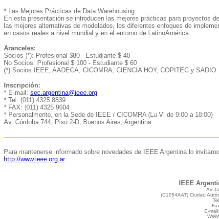
* Las Mejores Prácticas de Data Warehousing
En esta presentación se introducen las mejores prácticas para proyectos d
las mejores alternativas de modelados, los diferentes enfoques de implemen
en casos reales a nivel mundial y en el entorno de LatinoAmérica.
Aranceles:
Socios (*): Profesional $80 - Estudiante $ 40
No Socios: Profesional $ 100 - Estudiante $ 60
(*) Socios IEEE, AADECA, CICOMRA, CIENCIA HOY, COPITEC y SADIO
Inscripción:
* E-mail:
sec.argentina@ieee.org
* Tel: (011) 4325 8839
* FAX: (011) 4325 9604
* Personalmente, en la Sede de IEEE / CICOMRA (Lu-Vi de 9:00 a 18:00)
Av. Córdoba 744, Piso 2-D, Buenos Aires, Argentina
Para mantenerse informado sobre novedades de IEEE Argentina lo invitamos 
http://www.ieee.org.ar
IEEE Argentin
Av. C
(C1054AAT) Ciudad Autón
Te
Fax
E-mail
WW