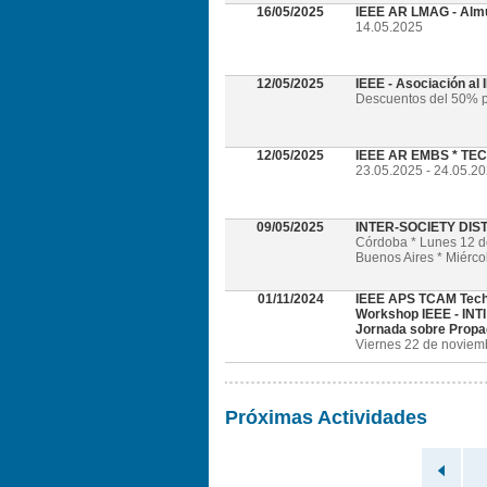
16/05/2025
IEEE AR LMAG - Alm
14.05.2025
12/05/2025
IEEE - Asociación al
Descuentos del 50% p
12/05/2025
IEEE AR EMBS * TECH
23.05.2025 - 24.05.202
09/05/2025
INTER-SOCIETY DI
Córdoba * Lunes 12 
Buenos Aires * Miérc
01/11/2024
IEEE APS TCAM Tech
Workshop IEEE - INTI
Jornada sobre Propa
Viernes 22 de noviembr
Próximas Actividades