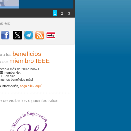
1
2
3
s en:
beneficios
ra los
miembro IEEE
ser
ceso a más de 200 e-books
EE memberNet
EE Job Site
muchos beneficios más!
 información,
haga clíck aquí
ades y noticias por palabras clave.
 de visitar los siguientes sitios
 debe contener al menos 3 caracteres.
Buscar: