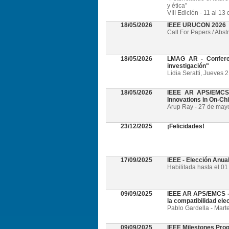
y ética”
VIII Edición - 11 al 1
18/05/2026
IEEE URUCON 2026
Call For Papers / Abst
18/05/2026
LMAG AR - Conferen
investigación"
Lidia Seratti, Jueves 
18/05/2026
IEEE AR APS/EMCS -
Innovations in On-Ch
Arup Ray - 27 de mayo 
23/12/2025
¡Felicidades!
17/09/2025
IEEE - Elección Anua
Habilitada hasta el 0
09/09/2025
IEEE AR APS/EMCS - W
la compatibilidad el
Pablo Gardella - Mart
09/09/2025
IEEE Milestones Pro