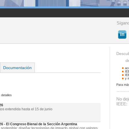
Sígano
Descub
de 
Documentación
ac
IE
IE
y 
Para más
Buscador
 detalles
Podrá buscar activid
No deje
La palabra a buscar
IEEE:
26
jos extendida hasta el 15 de junio
- El Congreso Bienal de la Sección Argentina
 sostenible: diseñar tecnologías de impacto global con valores